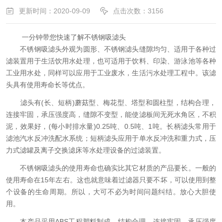
更新时间：2020-09-09
点击次数：3156
一分钟带您快速了解不锈钢吸滤头
不锈钢吸滤头外观为圆形、不锈钢滤头缝隙均匀、适用于各种过
滤装置用于生活饮用水处理，也可适用于饮料、印染、游泳池等各种
工业用水处，同样可以应用于工业废水，生活污水处理工程中。该滤
头具有使用寿命长等优点。
滤头有(长、短柄)蘑菇型、梅花型、塔型和圆柱型，结构合理，
连接牢固，承压强度高，缝隙不变型，能使滤板间无死水角区，不积
泥，效果好，(每小时排水量)0.25吨、0.5吨、1吨。长柄滤头常用于
滤池汽水反冲洗配水系统；短柄滤头应用于单水反冲洗和重力式，压
力式滤罐及离子交换滤床等水处理设备的过滤装置。
不锈钢吸滤头的使用寿命也确实比其它材质的产品要长。一般的
使用寿命在15年左右。这也就意味着过滤器只要不坏，可以使用到整
个设备的生命周期。所以，大可不必为时间问题纠结。放心大胆使
用。
本产品采用ABS工程塑料制成，结构合理，连接牢固，承压强度