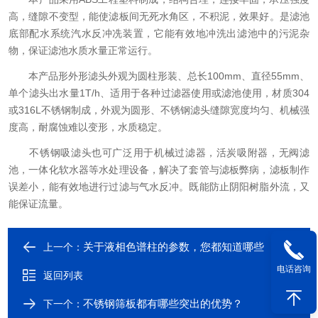
高，缝隙不变型，能使滤板间无死水角区，不积泥，效果好。是滤池
底部配水系统汽水反冲冼装置，它能有效地冲洗出滤池中的污泥杂
物，保证滤池水质水量正常运行。
本产品形外形滤头外观为圆柱形装、总长100mm、直径55mm、
单个滤头出水量1T/h、适用于各种过滤器使用或滤池使用，材质304
或316L不锈钢制成，外观为圆形、不锈钢滤头缝隙宽度均匀、机械强
度高，耐腐蚀难以变形，水质稳定。
不锈钢吸滤头也可广泛用于机械过滤器，活炭吸附器，无阀滤
池，一体化软水器等水处理设备，解决了套管与滤板弊病，滤板制作
误差小，能有效地进行过滤与气水反冲。既能防止阴阳树脂外流，又
能保证流量。
关于液相色谱柱的参数，您都知道哪些
上一个：
电话咨询
返回列表
不锈钢筛板都有哪些突出的优势？
下一个：