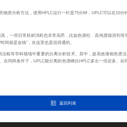
质分析方法，使用HPLC运行一针是75分钟，UPLC可以在10分
，一些日常耗材消耗也非常高昂，比如色谱柱、高纯度级溶剂等等
时间就是金钱"，在这里也是说得通的。
法检等学科领域中重要的分离分析技术。其中，超高效液相色谱法
在同样条件下，UPLC能分离的色谱峰比HPLC多出一倍还多。在同
返回列表