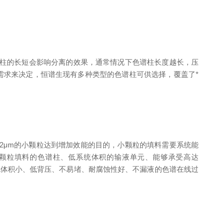
 长。色谱柱的长短会影响分离的效果，通常情况下色谱柱长度越长，压
需求来决定，恒谱生现有多种类型的色谱柱可供选择，覆盖了*
C能运用粒径低于2μm的小颗粒达到增加效能的目的，小颗粒的填料需要系统能
m小颗粒填料的色谱柱、低系统体积的输液单元、能够承受高达
i，死体积小、低背压、不易堵、耐腐蚀性好、不漏液的
色谱在线过