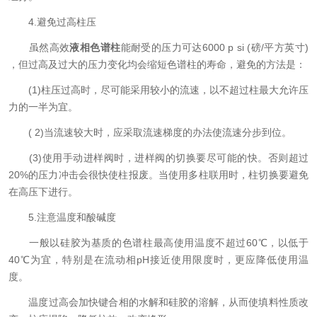
4.避免过高柱压
虽然高效
液相色谱柱
能耐受的压力可达6000 p si (磅/平方英寸)
，但过高及过大的压力变化均会缩短色谱柱的寿命，避免的方法是：
(1)柱压过高时，尽可能采用较小的流速，以不超过柱最大允许压
力的一半为宜。
( 2)当流速较大时，应采取流速梯度的办法使流速分步到位。
(3)使用手动进样阀时，进样阀的切换要尽可能的快。否则超过
20%的压力冲击会很快使柱报废。当使用多柱联用时，柱切换要避免
在高压下进行。
5.注意温度和酸碱度
一般以硅胶为基质的色谱柱最高使用温度不超过60℃，以低于
40℃为宜，特别是在流动相pH接近使用限度时，更应降低使用温
度。
温度过高会加快键合相的水解和硅胶的溶解，从而使填料性质改