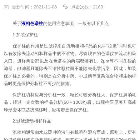
更新时间：2021-11-08
点击次数：2163
关于
液相色谱柱
的使用注意事项，一般有以下几点：
1.加装保护柱
保护柱的作用是过滤掉来自流动相和样品的化学“拉圾”同时也可
以有效除去流动相和样品中的不溶物。尽管现在的色谱仪在流动相吸
入口、进样阀后部以及在色谱柱的两端都装有1、2μm等不同孔径的
滤器，但滤器只能除去不溶性颗粒而不能除去化学污染，因此，加装
保护柱是必要的，特别是在分析中药、中成药等复杂混合物和生物样
品时更是保护分析柱不可少的措施。
保护柱填料应与分析柱一致，粒径可较分析柱大。保护柱属消耗
品，经过一定次数的样品分析(50～100次)后，出现柱压显著升高或
峰形变坏或基线漂移时，应考虑更换保护柱。
2.过滤流动相和样品
流动相通常由水或缓冲溶液与有机溶剂混合而成，原则上，所有
经过色谱柱的流动相均应过滤，但在实际操作上应视具体情况而有所