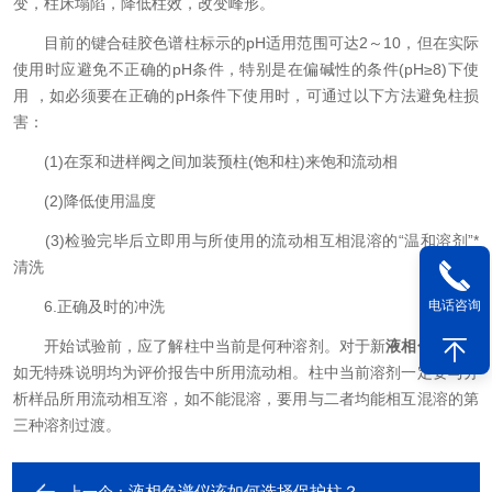
变，柱床塌陷，降低柱效，改变峰形。
目前的键合硅胶色谱柱标示的pH适用范围可达2～10，但在实际
使用时应避免不正确的pH条件，特别是在偏碱性的条件(pH≥8)下使
用 ，如必须要在正确的pH条件下使用时，可通过以下方法避免柱损
害：
(1)在泵和进样阀之间加装预柱(饱和柱)来饱和流动相
(2)降低使用温度
(3)检验完毕后立即用与所使用的流动相互相混溶的“温和溶剂”*
清洗
电话咨询
6.正确及时的冲洗
开始试验前，应了解柱中当前是何种溶剂。对于新
液相色谱柱
，
如无特殊说明均为评价报告中所用流动相。柱中当前溶剂一定要与分
析样品所用流动相互溶，如不能混溶，要用与二者均能相互混溶的第
三种溶剂过渡。
液相色谱仪该如何选择保护柱？