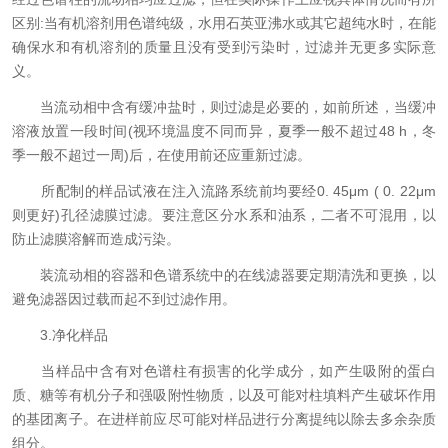
区别:当有机溶剂用色谱纯级，水用石英亚沸水或其它超纯水时，在能
确保水和有机溶剂的质量且没有受到污染时，过滤并无更多实际意
义。
当流动相中含有缓冲盐时，则过滤是必要的，如前所述，当缓冲
溶液放置一段时间(视环境温度不同而异，夏季一般不超过48 h，冬
季一般不超过一周)后，在使用前还应重新过滤。
所配制的样品试液在注入流路系统前均要经0. 45μm ( 0. 22μm
则更好)孔径滤膜过滤。要注意区分水系和油系，二者不可混用，以
防止滤膜溶解而造成污染。
装流动相的容器和色谱系统中的在线滤器要定期清洗和更换，以
避免滤器因过载而起不到过滤作用。
3.净化样品
当样品中含有对色谱柱有损害的化学成分，如产生吸附的蛋白
质、糖等有机分子和强吸附性物质，以及可能对柱填料产生破坏作用
的基团离子。在进样前应尽可能对样品进行分离提纯以除去多余杂质
组分。