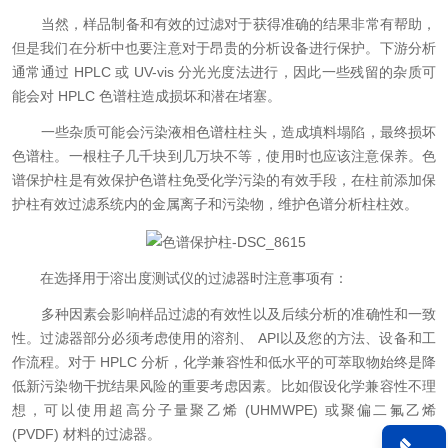
当然，样品制备和有效的过滤对于获得准确的结果非常有帮助，
但是我们在分析中也要注意对于昂贵的分析设备进行保护。下游分析
通常通过 HPLC 或 UV-vis 分光光度法进行，因此一些残留的杂质可
能会对
HPLC 色谱柱造成损坏和潜在堵塞。
一些杂质可能会污染
液相色谱柱柱头，造成填料塌陷，最终损坏
色谱柱。一根柱子几千块到几万块不等，使用时也应该注意保养。色
谱保护柱是有效保护色谱柱免受化学污染的有效手段，在柱前添加保
护柱有效过滤系统内的金属离子和污染物，维护色谱分析柱柱效。
在选择用于
溶出度测试仪的过滤器时注意事项有：
多种因素会影响样品过滤的有效性以及后续分析的准确性和一致
性。过滤器部分必须考虑使用的溶剂、 API以及您的方法、设备和工
作流程。对于
HPLC 分析，化学兼容性和低水平的可萃取物始终是降
低新污染物干扰结果风险的重要考虑因素。比如假设化学兼容性不理
想，可以使用超高分子量聚乙烯 (UHMWPE) 或聚偏二氟乙烯
(PVDF) 材料的过滤器。