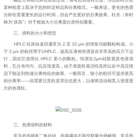
确定分离模式和色谱类型后，请考虑色谱柱长度。理想的柱长在
某种程度上取决于您的特定样品和分离模式。一般来说，更长的
色谱
分析柱需要更长的运行时间，但会产生更好的分离效果。柱长（有时
称为“床高”）对于根据大小分离蛋白质特别重要。
三、填料的大小和类型
HPLC 柱床由直径通常为 2 至 10 μm 的球形功能颗粒构成。小
于 2 μm 的粒径用于UHPLC，超高压液相色谱是在非常高的压力下运
行，因此它使用比 HPLC 更小的颗粒。
恒谱生2μm硅胶基质色谱填
料，孔分布均匀、抗压强度高，由于表面羟基活性高所以在中高压情
况下能达到快速分离纯化的效果。一般而言，较小的粒径可提供更高
的分离率——但需要注意的是背压也更大，以便将流动相泵入密度更
大的色谱柱。
三、
色谱填料的材料
常见的选择有二氧化硅、羟基磷灰石和交联聚合物树脂。常见的