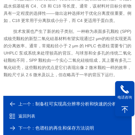
疏水烷基链有 C4、C8 和 C18 等长度。通常，该材料对目标分析物
具有一定程度的选择性——做出这种选择对于优化分离度很重要。例
如，C18 更常用于分离肽或小分子，而 C4 更适用于蛋白质。
技术发展也产生了新的粒子类别。一种称为表面多孔颗粒 (SPP)
或核壳颗粒的新型二氧化硅基材料有望实现通过2 μm的粒径实现更高
的分离效率。通常，常规粒径小于 2 μm 的 HPLC 色谱柱需要专门的
UHPLC 泵或系统来处理较高的背压。与球形和全多孔的传统二氧化
硅颗粒不同，SPP 颗粒由一个实心二氧化硅核组成，其上覆有多孔二
氧化硅壳，这些颗粒的优点是它们表现出像 2 微米颗粒一样的效率，
颗粒尺寸从 2.6 微米及以上，但在略高于一半的背压下运行。
电话咨询
制备柱可实现高分辨率分析和快速的分析
上一个：
返回列表
色谱柱的再生和保存方法说明
下一个：