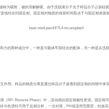
称为吸附，键的溶解解吸。由于洗脱液分子先于样品分子占据硅胶
可逆地结合到固定相。固定相对物质的保留时间取决于与固定相表面
力的两种成分中，一种是与载体牢固结合的配体，另一种是从洗脱
互作用。样品的物质分离是通过样品分子渗透到固定相的间隙中来实
- Reverse Phase）中，流动相比固定相极性更强。固
C18-G色谱柱可用于反相分析，一次封尾，PH值适用范围宽，柱