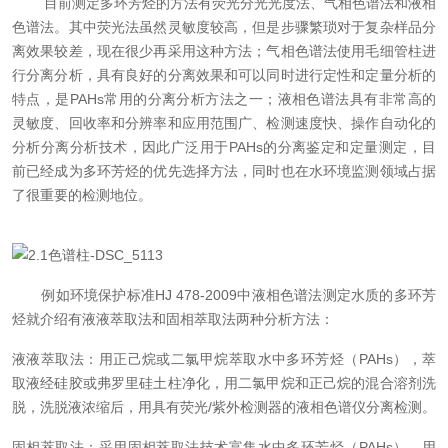
目
前测定多环芳烃的方法有荧光分光光度法、气相色谱法和液相
色谱法。其中荧光法虽然灵敏度较高，但是步骤繁琐对于复杂样品分
离效果较差，现在很少再采用这种方法；气相色谱法使用毛细管柱进
行分离分析，具有良好的分离效果和可以同时进行定性和定量分析的
特点，是PAHs常用的分离分析方法之一；液相色谱法具有非常高的
灵敏度、回收率和分辨率和应用范围广、检测速度快、操作自动化的
分析分离分析技术，因此广泛用于PAHs的分离鉴定和定量测定，目
前已经成为多环芳烃的优先选择方法，同时也在水环境监测领域占据
了很重要的检测地位。
例如环境保护标准
HJ 478-2009
中液相色谱法测定水质的多环芳
烃就介绍有液液萃取法和固相萃取法两种分析方法：
液液萃取法：用正己烷或二氯甲烷萃取水中多环芳烃（PAHs），萃
取液经硅胶或弗罗里硅土柱净化，用二氯甲烷和正己烷的混合溶剂洗
脱，洗脱液浓缩后，用具有荧光/紫外检测器的液相色谱仪分离检测。
固相萃取法：采用固相萃取法技术富集水中多环芳烃（PAHs），用