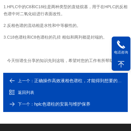
1.HPLC中的C8和C18柱是两种类型的直链烷基，用于在HPLC的反相
色谱中对二氧化硅进行表面改性。
2.反相色谱的流动相是水性和中等极性的。
3.C18色谱柱和C8色谱柱的孔径 相似和两列都是封端的。
电话咨询
今天恒谱生分享的知识先到这啦，希望对您的工作有所帮助！
正确操作高效液相色谱柱，才能得到想要的效果
上一个：
返回列表
hplc色谱柱的安装与维护保养
下一个：