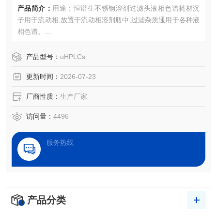
产品简介：
用途：恒谱生不锈钢溶剂过滤头液相色谱耗材沉
子用于流动相,放置于流动相溶剂瓶中,过滤杂质通用于各种液
相色谱。
孔径：2μ、5μ、10μ、20μ
管路：ID1/8“
产品型号：
uHPLCs
材质：不锈钢＋PEEK
更新时间：
2026-07-23
厂商性质：
生产厂家
访问量：
4496
服务热线
产品分类