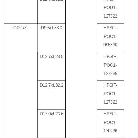
POD1-
127322
OD:1/8
’’
D9.5xL33.0
HPSIF-
POC1-
095330
D12.7xL28.5
HPSIF-
POC1-
127285
D12.7xL32.2
HPSIF-
POC1-
127322
D17.0xL23.6
HPSIF-
POC1-
170236