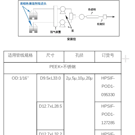
+
适用管线规格
尺寸
孔径
订货号
PEEK+
不锈钢
OD:1/16
’’
D9.5xL33.0
2
μ
,5
μ
,10
μ
,20
μ
HPSIF-
POD1-
095330
D12.7xL28.5
HPSIF-
POD1-
127285
D12.7xL32.2
HPSIF-