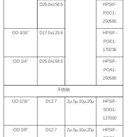
D25.0xL58.5
HPSIF-
POC1-
250585
OD:3/16
’’
D17.0xL23.6
HPSIF-
POE1-
170236
OD:1/4
’’
D25.0xL58.5
HPSIF-
POA1-
250585
不锈钢
OD:1/16
’’
D12.7
2
μ
,5
μ
,10
μ
,20
μ
HPSIF-
SOD1-
127000
OD:1/8
’’
D12.7
2
μ
,5
μ
,10
μ
,20
μ
HPSIF-