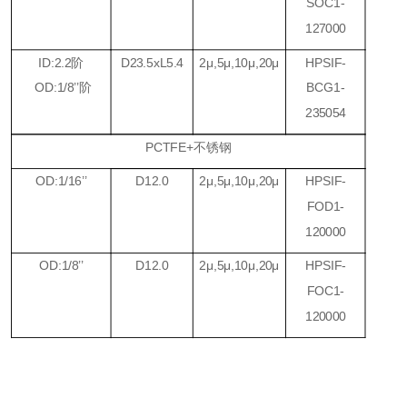
SOC1-
127000
ID:2.2
阶
D23.5xL5.4
2
μ
,5
μ
,10
μ
,20
μ
HPSIF-
OD:1/8
’’
阶
BCG1-
235054
PCTFE+
不锈钢
OD:1/16
’’
D12.0
2
μ
,5
μ
,10
μ
,20
μ
HPSIF-
FOD1-
120000
OD:1/8
’’
D12.0
2
μ
,5
μ
,10
μ
,20
μ
HPSIF-
FOC1-
120000