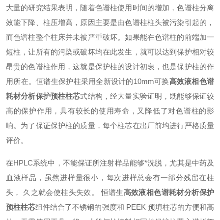
大量的研究结果表明，随着色谱柱使用时间的增加，色谱柱分离
效能下降、柱压增高，原因主要是由色谱柱柱头被污染引起的，
而色谱柱整个柱床并未被严重破坏。如果能在色谱柱的前端加一
短柱，让所有的污染或破坏均在此发生，就可以达到保护相对较
昂贵的色谱柱作用，这就是保护柱的设计初衷，也是保护柱的作
用所在。恒谱生保护柱采用全新设计的10mm可换
高效液相色谱
耗材分析保护预柱柱芯
式结构，经大量实验证明，既能够保证较
高的保护作用，具有较长的使用寿命，又降低了对色谱柱的影
响。为了保证保护柱的质量，每个柱芯在出厂前均进行严格质量
评价。
在HPLC系统中，不能保证所注射样品能够*洗脱，尤其是中药及
血液样品，虽然进样量很小，每次进样总会有一部分残留在柱
头， 久之就会使柱头失效。 恒谱生
高效液相色谱耗材分析保护
预柱柱芯
组件结合了不锈钢的强度和 PEEK 预填柱芯的方便和高