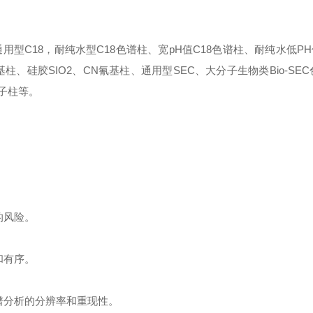
用型C18，耐纯水型C18色谱柱、宽pH值C18色谱柱、耐纯水低PH
基柱、硅胶SIO
2
、
CN氰基柱、通用型SEC、大分子生物类Bio-SE
性离子柱等。
的风险。
和有序。
谱分析的分辨率和重现性。