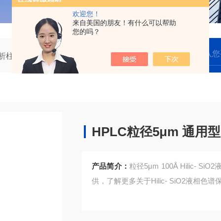
欢迎您！
来自美国的朋友！有什么可以帮助
您的吗？
析柱保护柱卡套柱芯
4.6.0#HPLC粒径5μm 通用型C18液相色谱保护柱
HPLC粒径5μm 通用
产品简介：
粒径5μm 100Å Hili
供，了解更多关于Hilic- SiO2液