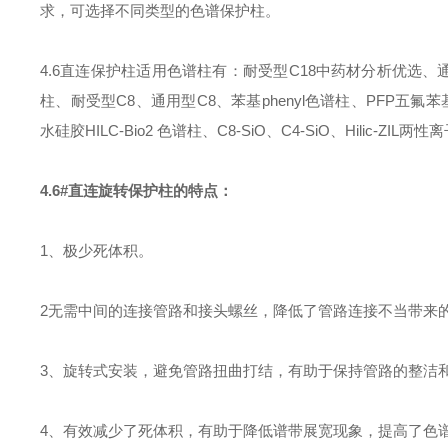
求，可选择不同类型的色谱保护柱。
4.6
直连保护柱
适用色谱柱有：耐受型
C18中药材分析优选、通
柱、耐受型C8、通用型C8、苯基phenyl色谱柱、PFP五氟苯
水硅胶HILC-Bio
2
色谱柱、
C8-SiO、C4-SiO、Hilic-ZIL两
4.6#直连旋转保护柱的特点：
1、极少死体积。
2无需中间的连接管路和接头螺丝，降低了管路连接不当带来
3、旋转式安装，避免管路扭曲打结，有助于保持管路的整洁
4、有效减少了死体积，有助于降低谱带展宽现象，提高了色