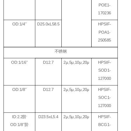
POE1-
170236
OD:1/4
’’
D25.0xL58.5
HPSIF-
POA1-
250585
不锈钢
OD:1/16
’’
D12.7
2
μ
,5
μ
,10
μ
,20
μ
HPSIF-
SOD1-
127000
OD:1/8
’’
D12.7
2
μ
,5
μ
,10
μ
,20
μ
HPSIF-
SOC1-
127000
ID:2.2
阶
D23.5xL5.4
2
μ
,5
μ
,10
μ
,20
μ
HPSIF-
OD:1/8
’’
阶
BCG1-