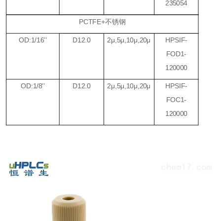
235054
PCTFE+
不锈钢
OD:1/16
’’
D12.0
2
μ
,5
μ
,10
μ
,20
μ
HPSIF-
FOD1-
120000
OD:1/8
’’
D12.0
2
μ
,5
μ
,10
μ
,20
μ
HPSIF-
FOC1-
120000