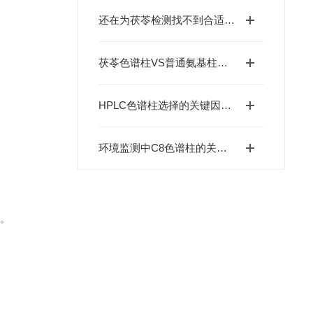
还在为茯苓检测找不到合适的色谱柱发愁？恒谱生这款茯苓色谱柱来帮忙
茯苓色谱柱VS普通氨基柱：保留时间稳定性与杂质干扰对比
HPLC色谱柱选择的关键因素有哪些？
环境监测中C8色谱柱的关键作用
景。