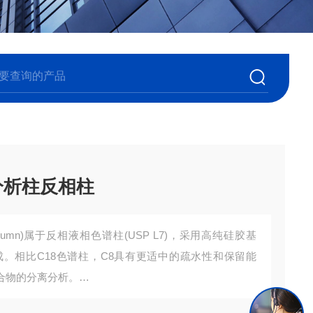
分析柱反相柱
Column)属于反相液相色谱柱(USP L7)，采用高纯硅胶基
。相比C18色谱柱，C8具有更适中的疏水性和保留能
合物的分离分析。