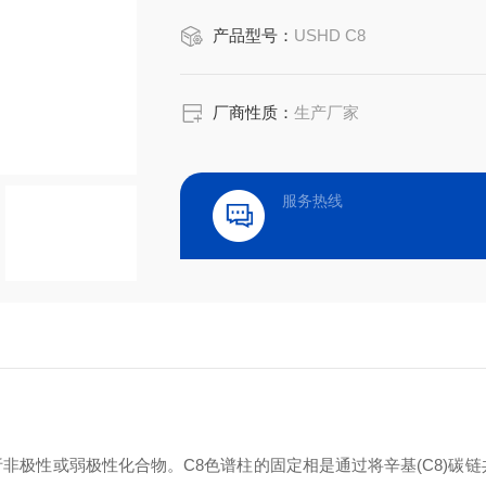
在复杂样品分析中，C8色谱柱可有效
产品型号：
USHD C8
化工分析中的重要选择。
厂商性质：
生产厂家
服务热线
非极性或弱极性化合物。C8色谱柱的固定相是通过将辛基(C8)碳链