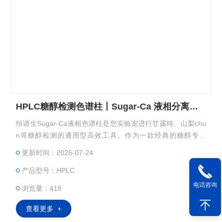
HPLC糖醇检测色谱柱丨Sugar-Ca 液相分离柱8μm
恒谱生Sugar-Ca液相色谱柱是您实验室进行甘露纯、山梨chu
n等糖醇检测的通用型高效工具。作为一款经典的糖醇专用
柱，它不仅满足基础检测需求，更能拓展应用于多种糖类分
更新时间：2026-07-24
析。其出色的耐用性和简便的操作流程，特别适合食品、化
产品型号：HPLC
工、质检等领域的日常高通量检测，助您提升效率，降低成
本。
电话咨询
浏览量：418
查看更多 +