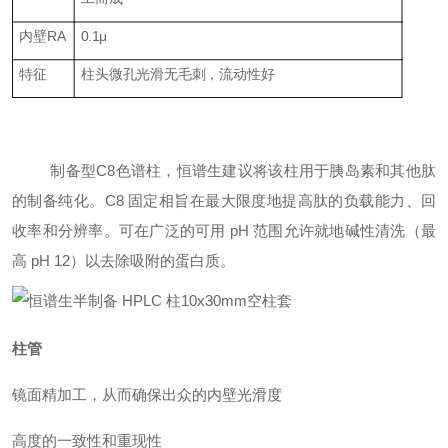
内壁
RA
0.1
μ
特征
柱头微孔光滑无毛刺，流动性好
制
备型C8色谱柱，恒谱生建议将该柱用于胰岛素和其他肽
的制备纯化。C8 固定相旨在最大限度地提高肽的负载能力、回
收率和分辨率。可在广泛的可用 pH 范围允许就地碱性清洗（最
高 pH 12）以去除吸附的蛋白质
。
柱管
镜面精加工，从而确保出众的内壁光滑度
高度的一致性和重现性