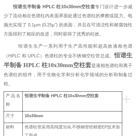
恒谱生半制备 HPLC 柱10x30mm空柱套
专门设计进一步减
少了流动相在色谱柱内表面界面处通过色谱柱的摩擦或阻力。电
抛光实现了 0.1μm (0.25μ") 的表面，并且在可清洁性和耐腐蚀性
方面得到了相应的改进，同时获得了优秀的柱效。
恒谱生
生产一系列用于生产高性能和超高效液相色谱
恒谱生
（
HPLC 和 UPLC）色谱柱的专业不锈钢
空柱
管
总成
。
半制备 HPLC 柱10x30mm空柱套
是液相色谱柱和
离子
色谱柱的组件，用于生物化学和分析化学领域的分析和制备过
程。
+
产品名
恒谱生半制备 HPLC 柱10x30mm空柱套
称
尺寸
10x30mm
材料
色谱柱管采用高纯度316L
不锈钢管经精密
EP
技术加
工而成