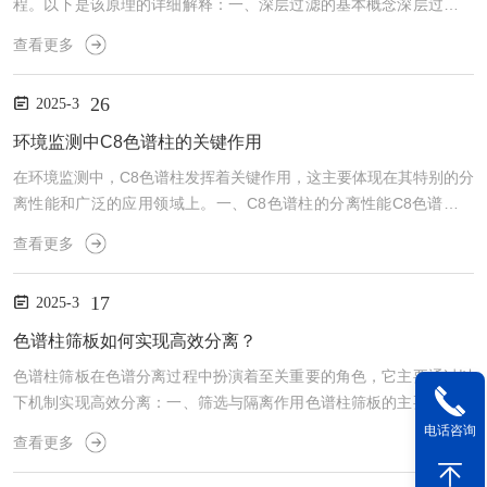
程。以下是该原理的详细解释：一、深层过滤的基本概念深层过滤是
指过滤介质（如滤筒、筛板等）具有较深的层次结构，能够捕获比介
查看更多
质孔道尺寸小得多的颗粒物。这种过滤方式适合于处理固体颗粒含量
极少的悬浮液或气体。二、深层过滤的过滤原理1.颗粒进入孔道：当
26
2025-3
含尘气体或液体流经在线过滤器时，颗粒物会随流体进入过滤介质的
孔道中。2.颗粒附着在孔道壁：由于孔道弯曲细长，颗粒物在随流体
环境监测中C8色谱柱的关键作用
流过时，会受到表面力和静电力的作用，从而附着在孔道壁上。...
在环境监测中，C8色谱柱发挥着关键作用，这主要体现在其特别的分
离性能和广泛的应用领域上。一、C8色谱柱的分离性能C8色谱柱的
烷烃链含有八个碳原子，具有中等的疏水性。这种特性使得色谱柱在
查看更多
分离化合物时表现出特别的优势。其较短的碳链导致保留时间相对较
短，峰形较为尖锐，这使得色谱柱在分析小型有机化合物时具有出色
17
2025-3
的表现。此外，色谱柱还具有良好的稳定性和兼容性，能够在不同的
溶剂系统中使用，进一步拓宽了其应用范围。二、C8色谱柱在环境监
色谱柱筛板如何实现高效分离？
测中的应用1.有机污染物分析：-在环境监测中，C8色谱...
色谱柱筛板在色谱分离过程中扮演着至关重要的角色，它主要通过以
下机制实现高效分离：一、筛选与隔离作用色谱柱筛板的主要功能是
在液流通过填料时，对样品进行有效的筛选和隔离。这有助于将目标
电话咨询
查看更多
物质与杂质分离开来，从而提高分离效率和纯度。通过精确设计筛板
的孔径和结构，可以实现对不同大小、形状和极性的分子进行筛选，