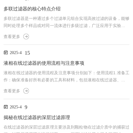
多联过滤器的核心特点介绍
多联过滤器是一种通过多个过滤单元组合实现高效过滤的设备，能够
同时处理多个样品或对同一流体进行多级过滤，广泛应用于实验室、
工业生产和环保领域。其核心特点在于结构紧凑、操作便捷、过滤效
查看更多
率高，可根据需求灵活配置过滤单元。多联过滤器的核心特点多单元
并行处理多联过滤器通常包含2-6个独立过滤单元，可同时进行多个
15
2025-4
样品的过滤操作，大幅提升实验效率。每个过滤单元独立工作，互不
干扰，适用于需要高通量处理的场景。高效过滤性能通过串联或并联
液相在线过滤器的使用流程与注意事项
多个过滤单元，实现粗滤、精滤或深度过滤的多级处理，有效去除...
液相在线过滤器的使用流程及注意事项分别如下：使用流程1.准备工
作：确保准备好所有必要的工具和材料，包括液相在线过滤器、连接
管、扳手等。检查过滤器是否完好无损，以及其与液相色谱仪的兼容
查看更多
性。2.关闭电源与断开连接：关闭液相色谱仪的电源，确保仪器处于
安全状态。断开液相色谱仪与色谱柱的连接，为安装过滤器做准备。
9
2025-4
3.安装过滤器：将液相在线过滤器的两端分别与进样器和色谱柱连接
起来。使用扳手等工具确保连接紧密，防止泄漏。4.开启电源与检
揭秘在线过滤器的深层过滤原理
查：打开液相色谱仪的电源，启动仪器。检查过滤器是否工作...
在线过滤器的深层过滤原理主要涉及到颗粒物在过滤介质中的捕获过