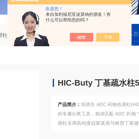
欢迎您！
来自加利福尼亚波莫纳的朋友！有
什么可以帮助您的吗？
谱柱
BioM系列HIC-Buty 丁基疏水柱5μm 4.6x100mm
HIC-Buty 丁基疏水柱5
产品简介：
恒谱生 ADC 药物色谱柱(HI
的专属分离工具，精准匹配 ADC 药物 “抗
谱柱采用高纯度硅胶基质与精密丁基键
现 ADC 药物与游离抗体、未偶联药物