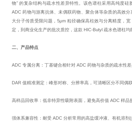
物" 的复杂结构与疏水性差异特性。该色谱柱采用高纯度
ADC 药物与游离抗体、未偶联药物、聚合体等杂质的高效分离，
大分子传质受限问题，5μm 粒径确保高柱效与分离精度，宽 pH
定，到商业化生产的批次质控，这款 HIC-Butyl 疏水色
二、产品特点
ADC 专属分离：丁基键合相针对 ADC 药物与杂质的疏水
DAR 值精准测定：峰形对称、分辨率高，可清晰区分不同偶联程
高样品回收率：低非特异性吸附表面，避免高价值 ADC 样品损
强体系兼容性：耐受 ADC 分析常用的高盐缓冲液、有机溶剂(如异