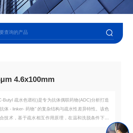
μm 4.6x100mm
C-Butyl 疏水色谱柱)是专为抗体偶联药物(ADC)分析打造
体 - linker- 药物" 的复杂结构与疏水性差异特性。该色
合技术，基于疏水相互作用原理，在温和洗脱条件下实
、聚合体等杂质的高效分离，同时很大程度保留 ADC 药