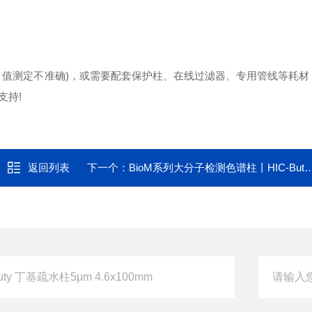
AR 值测定不准确)，或需要配套保护柱、在线过滤器、专用管线等耗
支持!
返回列表
下一个：
BioM系列大分子检测色谱柱丨HIC-Butyl 疏水柱5μm