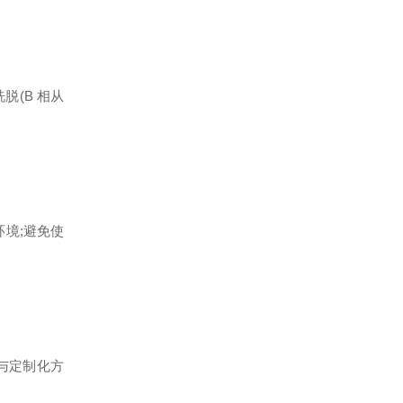
洗脱(B 相从
环境;避免使
)与定制化方