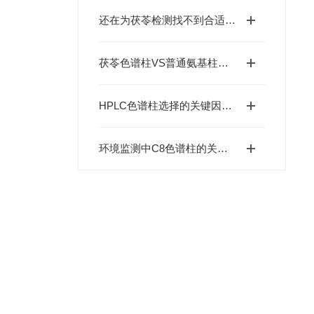
还在为茯苓检测找不到合适的色谱柱发愁？恒谱生这款茯苓色谱柱来帮忙
茯苓色谱柱VS普通氨基柱：保留时间稳定性与杂质干扰对比
HPLC色谱柱选择的关键因素有哪些？
环境监测中C8色谱柱的关键作用