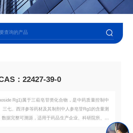
S：22427-39-0
enoside Rg1)属于三萜皂苷类化合物，是中药质量控制中
、三七、西洋参等药材及其制剂中人参皂苷Rg1的含量测
C)，数据完整可溯源，适用于药品生产企业、科研院所、第
究、方法开发及日常检测中的对照需求。