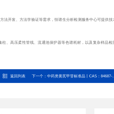
、方法开发、方法学验证等需求，恒谱生分析检测服务中心可提供技
集柱、高压柔性管线、流通池保护器等色谱耗材，以及复杂样品检
返回列表
下一个：
中药类黄芪甲苷标准品丨CAS：84687-43-4丨高纯度